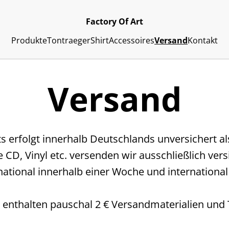
Factory Of Art
Produkte
Tontraeger
Shirt
Accessoires
Versand
Kontakt
Versand
ts erfolgt innerhalb Deutschlands unversichert a
ie CD, Vinyl etc. versenden wir ausschließlich ve
national innerhalb einer Woche und internationa
enthalten pauschal 2 € Versandmaterialien und